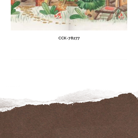
CCK-78277
Add
to
wishlist