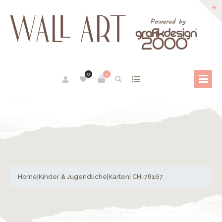
0
0
Home
|
Kinder & Jugendliche
|
Karten
| CH-78167