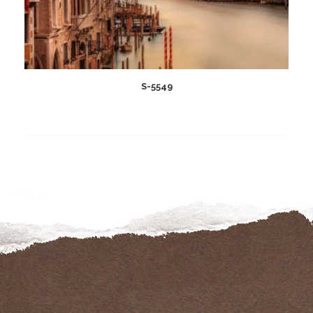
S-5549
Add
to
wishlist