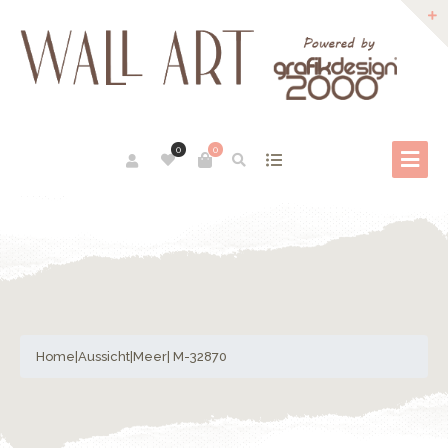
0
0
Home
|
Aussicht
|
Meer
| M-32870