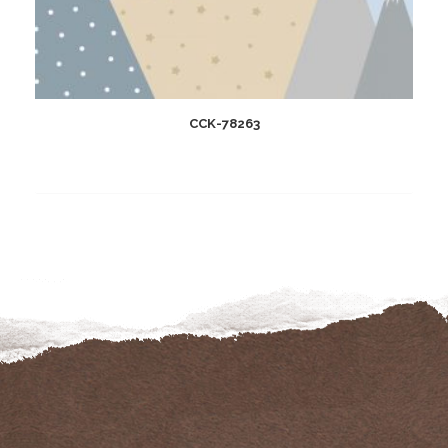
CCK-78263
Add
to
wishlist