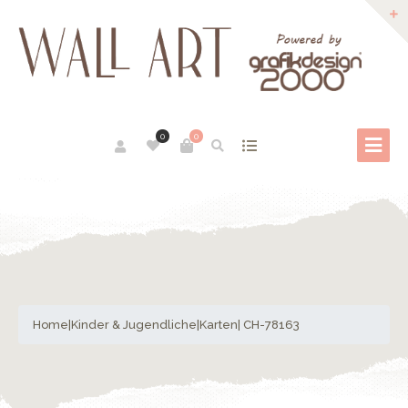
0
0
Home
|
Kinder & Jugendliche
|
Karten
| CH-78163