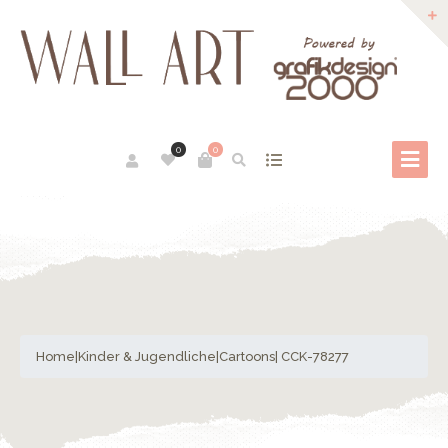
0
0
Home
|
Kinder & Jugendliche
|
Cartoons
| CCK-78277