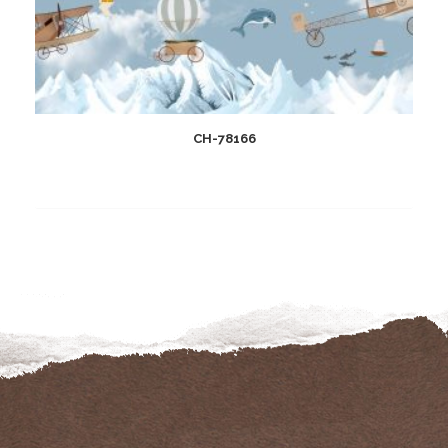
CH-78166
Add
to
wishlist