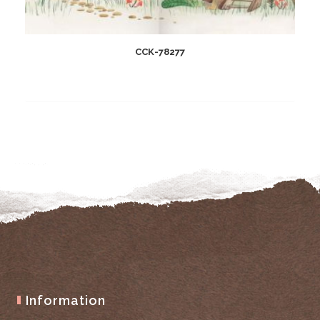
CCK-78277
Add
to
wishlist
Information