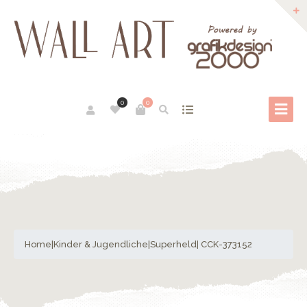
0
0
Home
|
Kinder & Jugendliche
|
Superheld
| CCK-373152