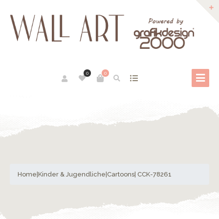
0
0
Home
|
Kinder & Jugendliche
|
Cartoons
| CCK-78261