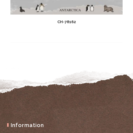
CH-78162
Add
to
wishlist
Information