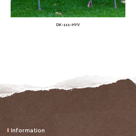
DK-111-HYV
Add
to
wishlist
Information