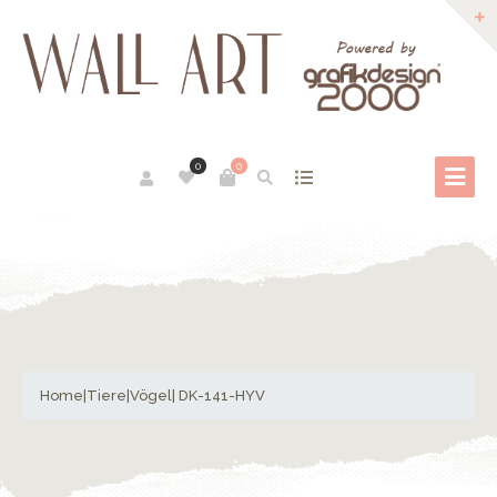
0
0
Home
|
Tiere
|
Vögel
| DK-141-HYV