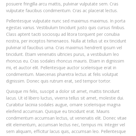
posuere fringilla arcu mattis, pulvinar vulputate sem. Cras
vulputate faucibus condimentum. Cras ac placerat lectus.
Pellentesque vulputate nunc sed maximus maximus. In porta
egestas varius. Vestibulum tincidunt justo quis cursus finibus.
Class aptent taciti sociosqu ad litora torquent per conubia
nostra, per inceptos himenaeos. Nulla at tellus ut ex tincidunt
pulvinar id faucibus urna. Cras maximus hendrerit ipsum vel
tincidunt. Etiam venenatis ultricies purus, a vestibulum leo
rhoncus eu. Cras sodales rhoncus mauris. Etiam in dignissim
mi, et auctor elit. Pellentesque auctor scelerisque erat in
condimentum. Maecenas pharetra lectus at felis volutpat
dignissim. Donec quis rutrum erat, sed tempor tortor.
Quisque mi felis, suscipit a dolor sit amet, mattis tincidunt
lacus. Ut id libero luctus, viverra tellus sit amet, molestie dui.
Curabitur lacinia sodales augue, ornare scelerisque magna
Why Wholesaling Brought Us More than Just Revenue.
eleifend accumsan. Quisque eu tincidunt erat. Mauris
condimentum accumsan lectus, ut venenatis elit. Donec vitae
elit elementum, accumsan lectus nec, tempus mi. Integer vel
sem aliquam, efficitur lacus quis, accumsan leo. Pellentesque