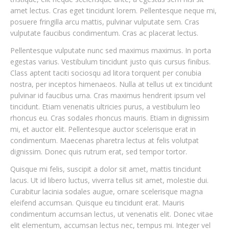
amet lectus. Cras eget tincidunt lorem. Pellentesque neque mi,
posuere fringilla arcu mattis, pulvinar vulputate sem. Cras
vulputate faucibus condimentum. Cras ac placerat lectus.
Pellentesque vulputate nunc sed maximus maximus. In porta
egestas varius. Vestibulum tincidunt justo quis cursus finibus.
Class aptent taciti sociosqu ad litora torquent per conubia
nostra, per inceptos himenaeos. Nulla at tellus ut ex tincidunt
pulvinar id faucibus urna. Cras maximus hendrerit ipsum vel
tincidunt. Etiam venenatis ultricies purus, a vestibulum leo
rhoncus eu. Cras sodales rhoncus mauris. Etiam in dignissim
mi, et auctor elit. Pellentesque auctor scelerisque erat in
condimentum. Maecenas pharetra lectus at felis volutpat
dignissim. Donec quis rutrum erat, sed tempor tortor.
Quisque mi felis, suscipit a dolor sit amet, mattis tincidunt
lacus. Ut id libero luctus, viverra tellus sit amet, molestie dui.
Curabitur lacinia sodales augue, ornare scelerisque magna
How do you track your progress when you’re working toward a goal?
eleifend accumsan. Quisque eu tincidunt erat. Mauris
condimentum accumsan lectus, ut venenatis elit. Donec vitae
elit elementum, accumsan lectus nec, tempus mi. Integer vel