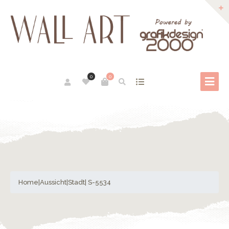
0
0
Home
|
Aussicht
|
Stadt
| S-5534