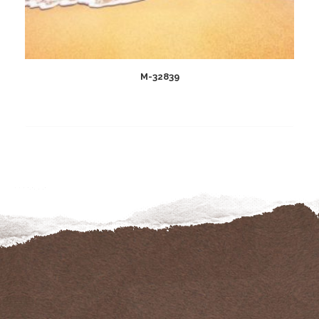
M-32839
Add
to
wishlist