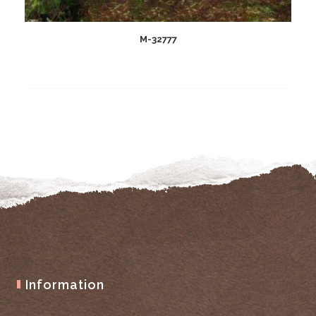
M-32777
Add
to
wishlist
Information