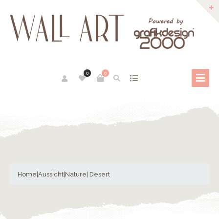
0
0
Home
|
Aussicht
|
Nature
| Desert