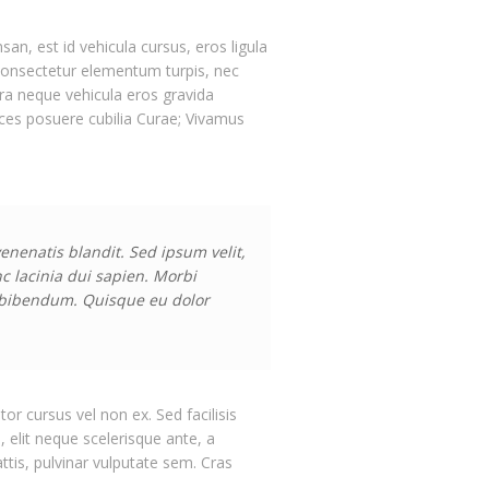
san, est id vehicula cursus, eros ligula
 consectetur elementum turpis, nec
ra neque vehicula eros gravida
rices posuere cubilia Curae; Vivamus
nenatis blandit. Sed ipsum velit,
nc lacinia dui sapien. Morbi
et bibendum. Quisque eu dolor
r cursus vel non ex. Sed facilisis
, elit neque scelerisque ante, a
ttis, pulvinar vulputate sem. Cras