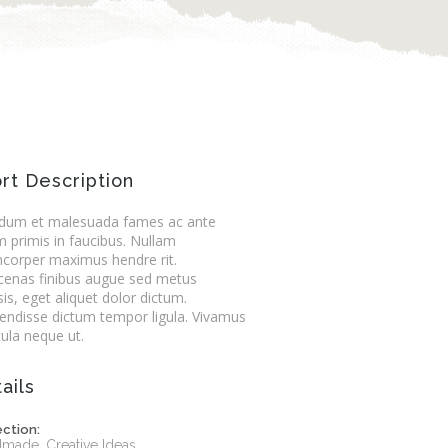
rt Description
rdum et malesuada fames ac ante
m primis in faucibus. Nullam
mcorper maximus hendre rit.
enas finibus augue sed metus
isis, eget aliquet dolor dictum.
endisse dictum tempor ligula. Vivamus
cula neque ut.
ails
ection:
made, Creative Ideas