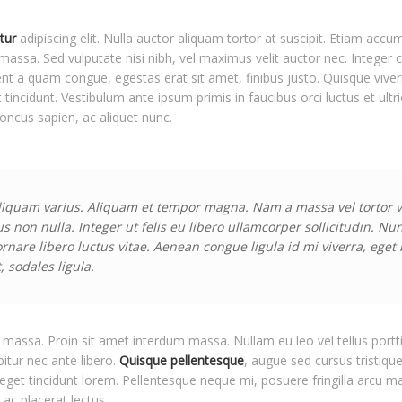
tur
adipiscing elit. Nulla auctor aliquam tortor at suscipit. Etiam accum
 massa. Sed vulputate nisi nibh, vel maximus velit auctor nec. Integer
 a quam congue, egestas erat sit amet, finibus justo. Quisque viver
t tincidunt. Vestibulum ante ipsum primis in faucibus orci luctus et ult
honcus sapien, ac aliquet nunc.
liquam varius. Aliquam et tempor magna. Nam a massa vel tortor ve
us non nulla. Integer ut felis eu libero ullamcorper sollicitudin. Nu
ornare libero luctus vitae. Aenean congue ligula id mi viverra, eg
, sodales ligula.
massa. Proin sit amet interdum massa. Nullam eu leo vel tellus porttito
bitur nec ante libero.
Quisque pellentesque
, augue sed cursus tristique
eget tincidunt lorem. Pellentesque neque mi, posuere fringilla arcu ma
ac placerat lectus.