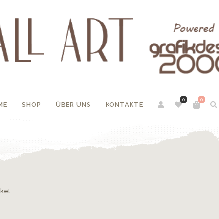
0
0
ME
SHOP
ÜBER UNS
KONTAKTE
sket