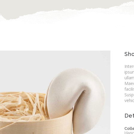
Sho
Inte
ipsu
ulla
Maec
facil
Susp
vehi
Det
Coll
Hand