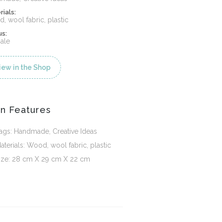
rials:
, wool fabric, plastic
us:
sale
iew in the Shop
n Features
ags: Handmade, Creative Ideas
aterials: Wood, wool fabric, plastic
ize: 28 cm X 29 cm X 22 cm