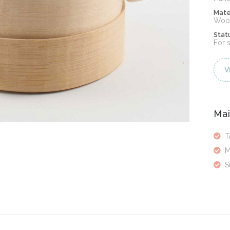
Mate
Wood
Stat
For 
V
Mai
T
M
S